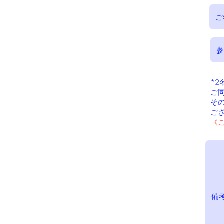
​
​
そ
ご
《