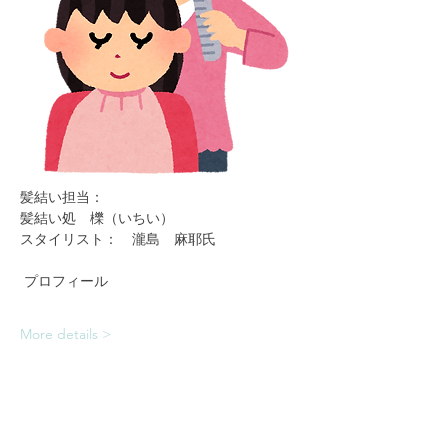
髪結い担当：
髪結い処　櫟（いちい）
スタイリスト：　瀧島　麻耶氏
 プロフィール
More details >
Share This Experience