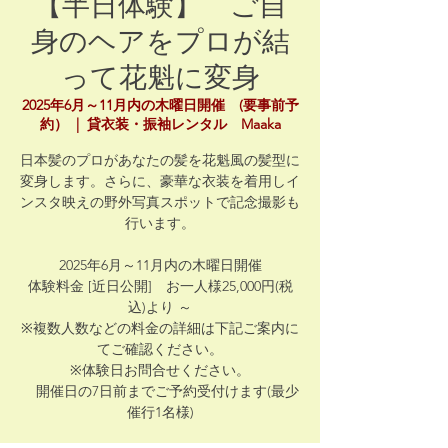
【半日体験】 ご自
身のヘアをプロが結
って花魁に変身
2025年6月～11月内の木曜日開催 (要事前予
約）
  |  
貸衣装・振袖レンタル Maaka
日本髪のプロがあなたの髪を花魁風の髪型に
変身します。さらに、豪華な衣装を着用しイ
ンスタ映えの野外写真スポットで記念撮影も
行います。
2025年6月～11月内の木曜日開催
体験料金 [近日公開] お一人様25,000円(税
込)より ～
※複数人数などの料金の詳細は下記ご案内に
てご確認ください。
※体験日お問合せください。
開催日の7日前までご予約受付けます(最少
催行1名様)