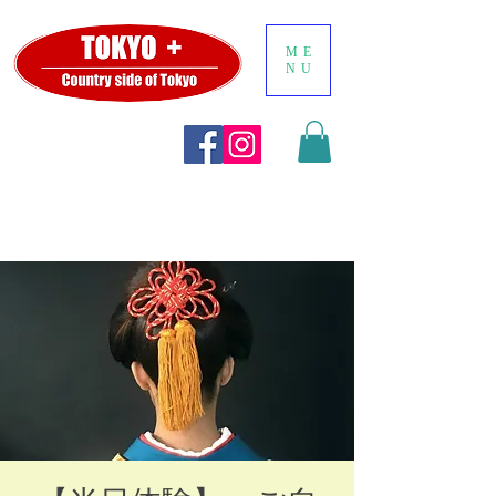
ME
NU