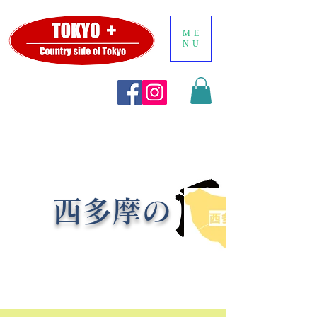
ME
NU
​西多摩の