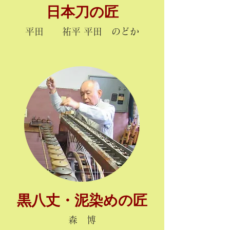
日本刀の匠
平田 祐平 平田 のどか
黒八丈・泥染めの匠
森 博