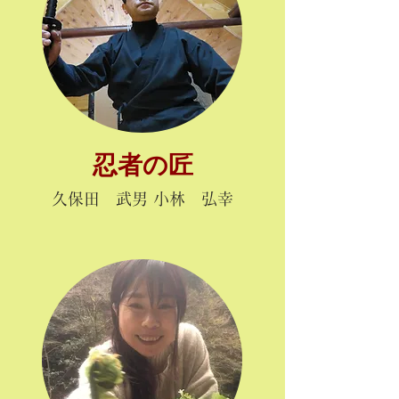
忍者の匠
久保田 武男 小林 弘幸